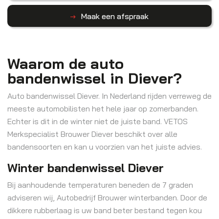
Maak een afspraak
Waarom de auto
bandenwissel in Diever?
Auto bandenwissel Diever. In Nederland rijden verreweg de
meeste automobilisten het hele jaar op zomerbanden.
Echter is dit in de winter niet de juiste band. VETOS
Merkspecialist Brouwer Diever beschikt over alle
bandensoorten en kan u voorzien van het juiste advies.
Winter bandenwissel Diever
Bij aanhoudende temperaturen beneden de 7 graden
adviseren wij, Autobedrijf Brouwer winterbanden. Door de
dikkere rubberlaag is uw band beter bestand tegen kou