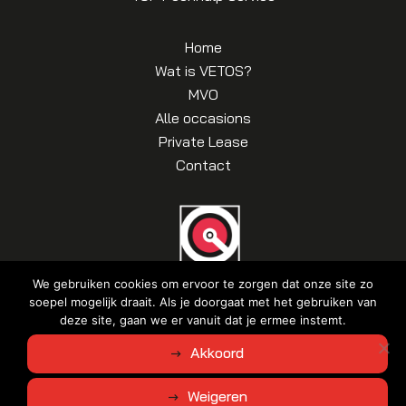
Home
Wat is VETOS?
MVO
Alle occasions
Private Lease
Contact
We gebruiken cookies om ervoor te zorgen dat onze site zo
soepel mogelijk draait. Als je doorgaat met het gebruiken van
deze site, gaan we er vanuit dat je ermee instemt.
© Copyright 2026
Autobedrijf Brouwer
|
Algemene voorwaarden
|
Akkoord
Disclaimer | Privacyverklaring
Ontwerp en realisatie door
Weigeren