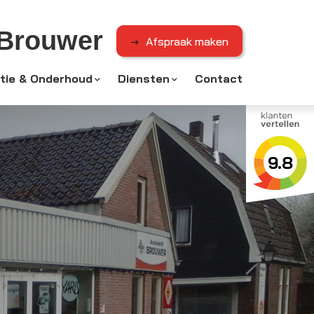
 Brouwer
Afspraak maken
tie & Onderhoud
Diensten
Contact
9.8