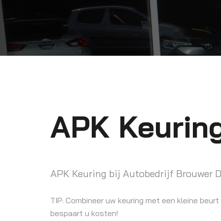
APK Keuring
APK Keuring bij Autobedrijf Brouwer D
TIP: Combineer uw keuring met een kleine beurt 
bespaart u kosten!